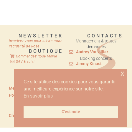
NEWSLETTER
CONTACTS
Management & toutes
Inscrivez-vous pour suivre toute
l'actualité de Rose
demandes
BOUTIQUE
Audrey Vauvillier
Commandez Rose Movie
Booking concerts
SAV & suivi
Jimmy Kinast
x
© 2025 ROSE - DINGULE
Ce site utilise des cookies pour vous garantir
Mentions Légales
une meilleure expérience sur notre site.
Politique de Confidentialité
En savoir plus
Conditions Générales de
Vente
C'est noté
Création : Geri-Studio.com